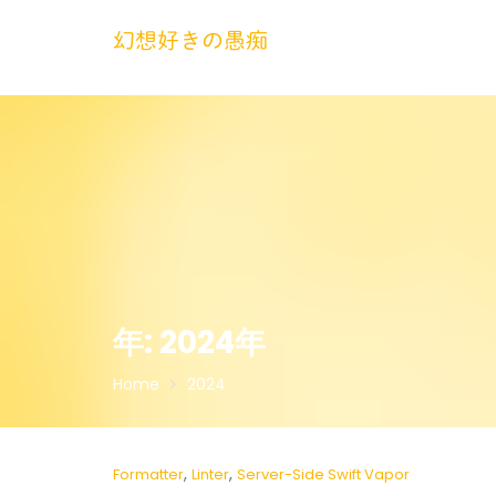
Skip
to
幻想好きの愚痴
content
年:
2024年
Home
2024
,
,
Formatter
Linter
Server-Side Swift Vapor