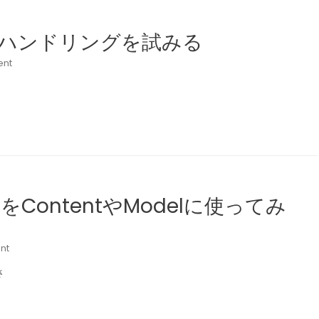
エラーハンドリングを試みる
ent
croをContentやModelに使ってみ
nt
さ