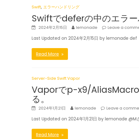
,
Swift
エラーハンドリング
Swiftでdeferの中の
2024年2月15日
lemonade
Leave a comm
Last Updated on 2024年2月15日 by lemonade def
Read More
Server-Side Swift Vapor
Vaporでp-x9/AliasMa
る。
2024年1月21日
lemonade
Leave a comme
Last Updated on 2024年1月21日 by lemonade @M
Read More