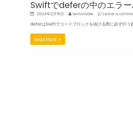
Swiftでdeferの中の
2024年2月15日
lemonade
Leave a comm
deferはSwiftでコードブロックを抜ける際に必ず
Read More