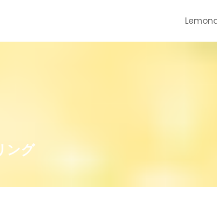
Lemona
リング