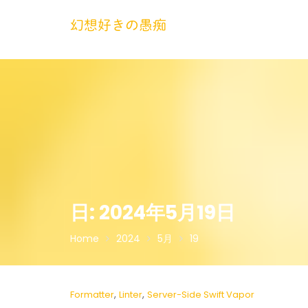
Skip
to
幻想好きの愚痴
content
日:
2024年5月19日
Home
2024
5月
19
,
,
Formatter
Linter
Server-Side Swift Vapor