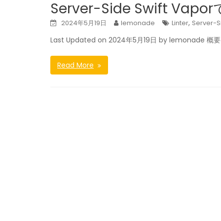
Server-Side Swift Vap
,
2024年5月19日
lemonade
Linter
Server-S
Last Updated on 2024年5月19日 by lemonade 概要
Read More