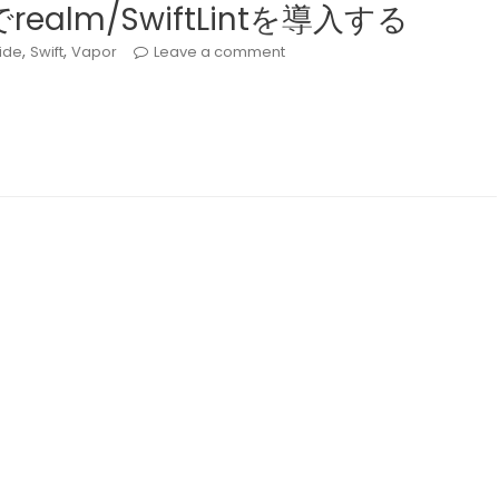
orでrealm/SwiftLintを導入する
,
,
ide
Swift
Vapor
Leave a comment