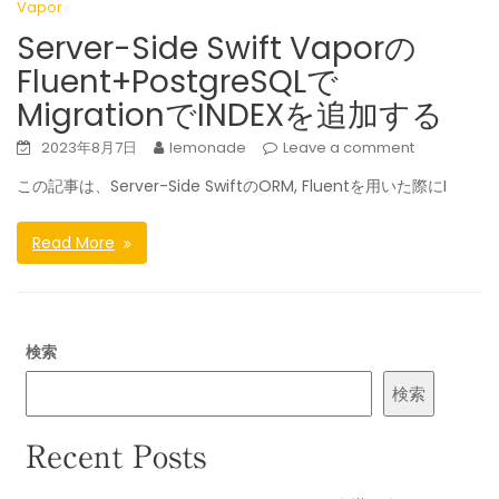
Vapor
Server-Side Swift Vaporの
Fluent+PostgreSQLで
MigrationでINDEXを追加する
2023年8月7日
lemonade
Leave a comment
この記事は、Server-Side SwiftのORM, Fluentを用いた際にI
Read More
検索
検索
Recent Posts