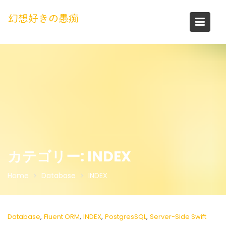
Skip
to
幻想好きの愚痴
content
カテゴリー:
INDEX
Home
Database
INDEX
,
,
,
,
Database
Fluent ORM
INDEX
PostgresSQL
Server-Side Swift