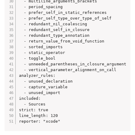
  - multiline_arguments_brackets

  - period_spacing

  - prefer_self_in_static_references

  - prefer_self_type_over_type_of_self

  - redundant_nil_coalescing

  - redundant_self_in_closure

  - redundant_type_annotation

  - return_value_from_void_function

  - sorted_imports

  - static_operator

  - toggle_bool

  - unneeded_parentheses_in_closure_argument

  - vertical_parameter_alignment_on_call

analyzer_rules:

  - unused_declaration

  - capture_variable

  - unused_import

included:

  - Sources

strict: true

line_length: 120

reporter: "xcode"