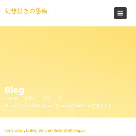
Skip
to
幻想好きの愚痴
content
Blog
Home
2024
5月
19
Server-Side Swift Vaporでrealm/SwiftLintを導入する
,
,
Formatter
Linter
Server-Side Swift Vapor