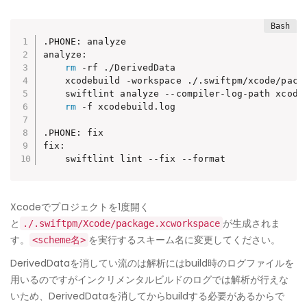
.PHONE: analyze

analyze:

rm
 -rf ./DerivedData

	xcodebuild -workspace ./.swiftpm/xcode/pac
	swiftlint analyze --compiler-log-path xcodebuild.log

rm
 -f xcodebuild.log

.PHONE: fix

fix:

	swiftlint lint --fix --format
Xcodeでプロジェクトを1度開く
と
が生成されま
./.swiftpm/Xcode/package.xcworkspace
す。
を実行するスキーム名に変更してください。
<scheme名>
DerivedDataを消してい流のは解析にはbuild時のログファイルを
用いるのですがインクリメンタルビルドのログでは解析が行えな
いため、DerivedDataを消してからbuildする必要があるからで