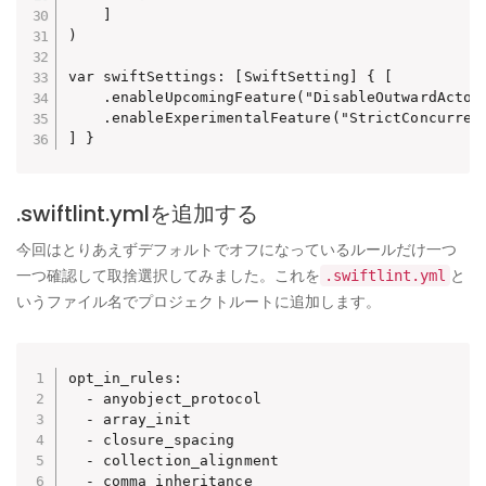
    ]

)

var swiftSettings: [SwiftSetting] { [

    .enableUpcomingFeature("DisableOutwardActorI
    .enableExperimentalFeature("StrictConcurrenc
.swiftlint.ymlを追加する
今回はとりあえずデフォルトでオフになっているルールだけ一つ
一つ確認して取捨選択してみました。これを
と
.swiftlint.yml
いうファイル名でプロジェクトルートに追加します。
opt_in_rules:

  - anyobject_protocol

  - array_init

  - closure_spacing

  - collection_alignment

  - comma_inheritance
