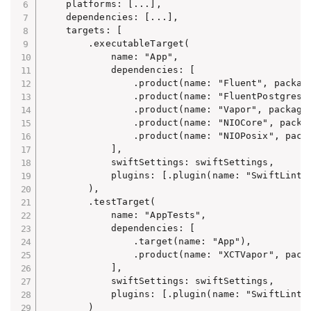
    platforms: [...],

    dependencies: [...],

    targets: [

        .executableTarget(

            name: "App",

            dependencies: [

                .product(name: "Fluent", package
                .product(name: "FluentPostgresDr
                .product(name: "Vapor", package:
                .product(name: "NIOCore", packag
                .product(name: "NIOPosix", packa
            ],

            swiftSettings: swiftSettings,

            plugins: [.plugin(name: "SwiftLintB
        ),

        .testTarget(

            name: "AppTests",

            dependencies: [

                .target(name: "App"),

                .product(name: "XCTVapor", packa
            ],

            swiftSettings: swiftSettings,

            plugins: [.plugin(name: "SwiftLintB
        )
