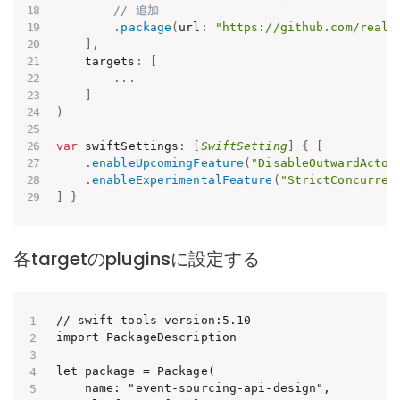
// 追加
.
package
(
url
:
"https://github.com/realm
]
,
    targets
:
[
.
.
.
]
)
var
 swiftSettings
:
[
SwiftSetting
]
{
[
.
enableUpcomingFeature
(
"DisableOutwardActor
.
enableExperimentalFeature
(
"StrictConcurren
]
}
各targetのpluginsに設定する
// swift-tools-version:5.10

import PackageDescription

let package = Package(

    name: "event-sourcing-api-design",
