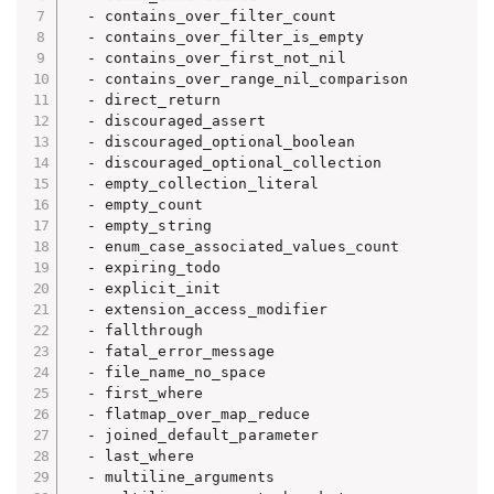
  - contains_over_filter_count

  - contains_over_filter_is_empty

  - contains_over_first_not_nil

  - contains_over_range_nil_comparison

  - direct_return

  - discouraged_assert

  - discouraged_optional_boolean

  - discouraged_optional_collection

  - empty_collection_literal

  - empty_count

  - empty_string

  - enum_case_associated_values_count

  - expiring_todo

  - explicit_init

  - extension_access_modifier

  - fallthrough

  - fatal_error_message

  - file_name_no_space

  - first_where

  - flatmap_over_map_reduce

  - joined_default_parameter

  - last_where

  - multiline_arguments
