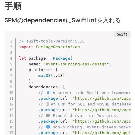
手順
SPMのdependenciesにSwiftLintを入れる
// swift-tools-version:5.10
import
PackageDescription
let
 package 
=
Package
(
    name
:
"event-sourcing-api-design"
,
    platforms
:
[
.
macOS
(
.
v13
)
]
,
    dependencies
:
[
// 
 A server-side Swift web framework
.
package
(
url
:
"https://github.com/vapor
// 🗄 An ORM for SQL and NoSQL databases
.
package
(
url
:
"https://github.com/vapor
// 
 Fluent driver for Postgres.
.
package
(
url
:
"https://github.com/vapor
// 
 Non-blocking, event-driven networ
.
package
(
url
:
"https://github.com/apple